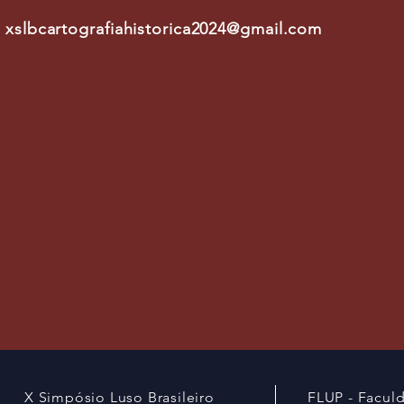
xslbcartografiahistorica2024@gmail.com
X Simpósio Luso Brasileiro
FLUP - Facul